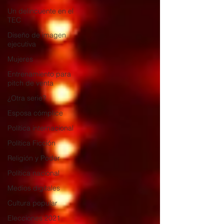
Un delincuente en el
TEC
Diseño de imagen
ejecutiva
Mujeres
Entrenamiento para
pitch de venta
¿Otra serie?
Esposa cómplice
Política internacional
Política Ficción
Religión y Poder
Política nacional
Medios digitales
Cultura popular
Elecciones 2021