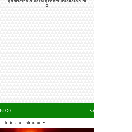
gabrielzaldivar@gzcomunicacion.m
x
BLOG
Todas las entradas