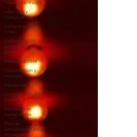
Todas las entradas
Liderazgo y
Comunicación
Comunicación de
Crisis
Liderazgo 2020,
competencia
comunic
Elecciones 2018
Comunicación y
motivación
Corrupción
Comunicación del
Cambio
Formación en
humanidades
Plan de
comunicación para
emprendim