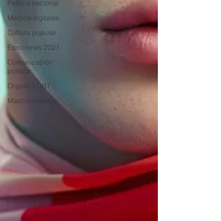
Política nacional
Medios digitales
Cultura popular
Elecciones 2021
Comunicación
política
Orgullo LGBT
Masculinidades