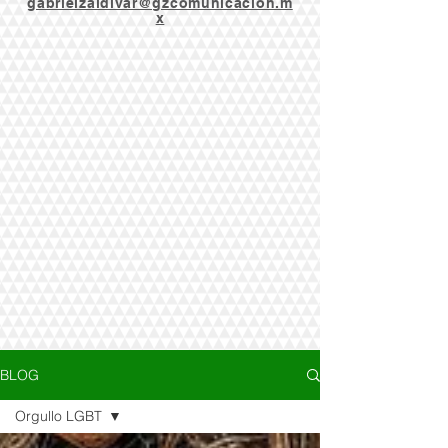
gabrielzaldivar@gzcomunicacion.m
x
BLOG
Orgullo LGBT