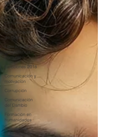
Todas las
entradas
Liderazgo y
Comunicación
Comunicación
de Crisis
Liderazgo 2020,
competencia
comunic
Elecciones 2018
Comunicación y
motivación
Corrupción
Comunicación
del Cambio
Formación en
humanidades
Plan de
comunicación