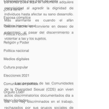
Entrenamiento para pitch de venta
personas pues aquí el fenómeno adquiere 
complejidad al agredir la dignidad de 
¿Otra serie?
individuos hasta afectar su sano desarrollo. 
Esposa cómplice
Más alarmante es cuando el afán 
Política internacional
discriminatorio se convierte en deseo de 
exterminio, al pasar del discernimiento a 
Política Ficción
violentar a las y los sujetos.
Religión y Poder
Política nacional
Medios digitales
Cultura popular
Elecciones 2021
	Las personas de las Comunidades 
Comunicación política
de la Diversidad Sexual (CDS) aún viven 
Orgullo LGBT
actos discriminatorios documentados día a 
Masculinidades
día. Los hay discriminados en el trabajo, 
rechazados por sus grupos sociales de 