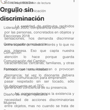
Todas las entradas
16 may 2025
2 min de lectura
Orgullo sin
Liderazgo y Comunicación
discriminación
Comunicación de Crisis
	La cantidad de estímulos recibidos 
Liderazgo 2020, competencia comunic
por las personas, concretados en objetos y 
Elecciones 2018
sensaciones, nos demanda discriminar 
Comunicación y motivación
entre aquello de nuestro interés y lo que no 
nos interesa. Eso que capta nuestra 
Corrupción
atención lo hace porque guarda 
Comunicación del Cambio
características cercanas, familiares, y otras 
razones que nos involucran o provocan 
Formación en humanidades
disonancia; tal vez lo disonante debiera 
Plan de comunicación para emprendim
pasar respetado sin ser tocado, sólo 
Un delincuente en el TEC
generando conciencia de su presencia.
	Así, comprenderíamos la existencia y 
Diseño de imagen ejecutiva
necesidad de acciones discriminatorias 
Mujeres
entre objetos, mas no cuando se trata de 