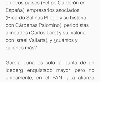
en otros países (Felipe Calderón en 
España), empresarios asociados 
(Ricardo Salinas Pliego y su historia 
con Cárdenas Palomino), periodistas 
alineados (Carlos Loret y su historia 
con Israel Vallarta), y ¿cuántos y 
quiénes más?
García Luna es solo la punta de un 
iceberg enquistado mayor, pero no 
únicamente, en el PAN. ¿La alianza 
partidista Va por México tiene otros 
negocios y/o intereses mayores a los 
meramente políticos?, ¿los ahí 
agrupados saben algo más que la 
población ignoramos?, ¿están seguros 
de que tras esta alianza no hay 
recursos de grupos como el de García 
Luna?, ¿está totalmente limpio el 