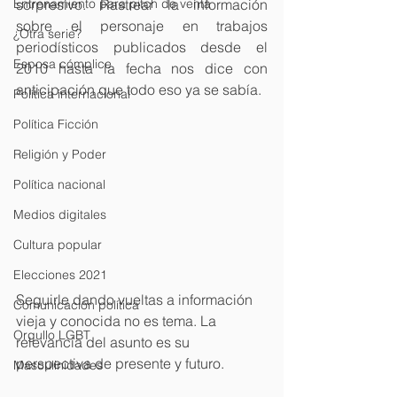
Entrenamiento para pitch de venta
sorpresivo. Rastrear la información 
sobre el personaje en trabajos 
¿Otra serie?
periodísticos publicados desde el 
Esposa cómplice
2010 hasta la fecha nos dice con 
anticipación que todo eso ya se sabía.
Política internacional
Política Ficción
Religión y Poder
Política nacional
Medios digitales
Cultura popular
Elecciones 2021
Seguirle dando vueltas a información 
Comunicación política
vieja y conocida no es tema. La 
Orgullo LGBT
relevancia del asunto es su 
perspectiva de presente y futuro.
Masculinidades