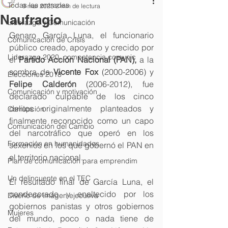
Todas las entradas
9 mar 2023
2 min de lectura
Naufragio
Liderazgo y Comunicación
Genaro García Luna, el funcionario 
Comunicación de Crisis
público creado, apoyado y crecido por 
Liderazgo 2020, competencia comunic
el 
Partido Acción Nacional (PAN),
 a la 
sombra de 
Vicente Fox
 (2000-2006) y 
Elecciones 2018
Felipe Calderón
 (2006-2012), fue 
Comunicación y motivación
declarado culpable de los cinco 
delitos originalmente planteados y 
Corrupción
finalmente reconocido como un capo 
Comunicación del Cambio
del narcotráfico que operó en los 
Formación en humanidades
sexenios en los que gobernó el PAN en 
el territorio nacional.
Plan de comunicación para emprendim
Un delincuente en el TEC
El resultado final de García Luna, el 
condecorado y enaltecido por los 
Diseño de imagen ejecutiva
gobiernos panistas y otros gobiernos 
Mujeres
del mundo, poco o nada tiene de 