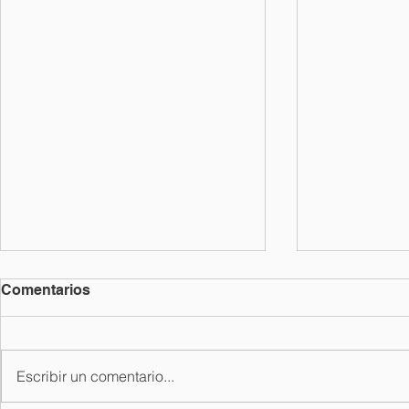
Comentarios
Marea guin
Escribir un comentario...
La derecha alicaída