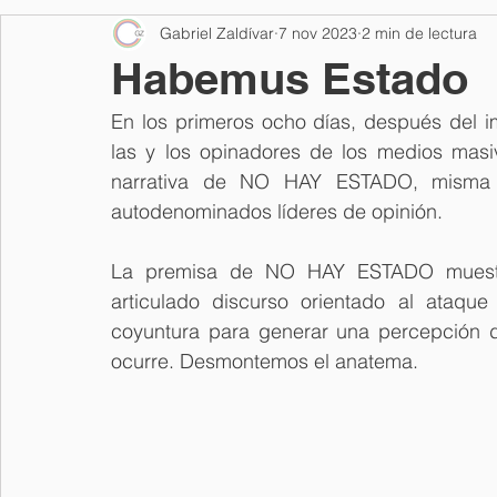
Gabriel Zaldívar
7 nov 2023
2 min de lectura
Elecciones 2018
Comunicación y motivación
Corru
Habemus Estado
En los primeros ocho días, después del i
Formación en humanidades
Plan de comunicación para
las y los opinadores de los medios masi
narrativa de NO HAY ESTADO, misma 
autodenominados líderes de opinión.
Diseño de imagen ejecutiva
Mujeres
Entrenamiento
La premisa de NO HAY ESTADO muestra 
articulado discurso orientado al ataque
Política internacional
Política Ficción
Religión y Pod
coyuntura para generar una percepción d
ocurre. Desmontemos el anatema.
Cultura popular
Elecciones 2021
Comunicación polí