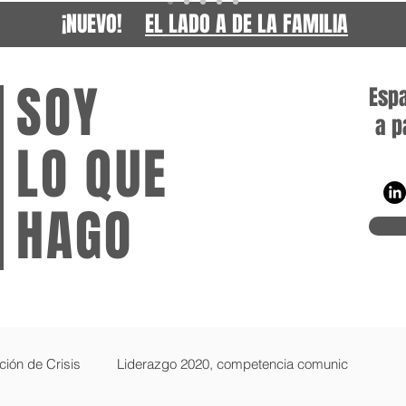
¡NUEVO!
EL LADO A DE LA FAMILIA
SOY
Espa
a p
LO QUE
HAGO
gab
ión de Crisis
Liderazgo 2020, competencia comunic