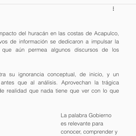
pción
Comunicación del Cambio
mpacto del huracán en las costas de Acapulco, 
 emprendim
Un delincuente en el TEC
vos de información se dedicaron a impulsar la 
que aún permea algunos discursos de los 
 para pitch de venta
¿Otra serie?
Esposa cómplice
su ignorancia conceptual, de inicio, y un 
 antes que al análisis. Aprovechan la trágica 
er
Política nacional
Medios digitales
e realidad que nada tiene que ver con lo que 
tica
Orgullo LGBT
Masculinidades
La palabra Gobierno 
es relevante para 
conocer, comprender y 