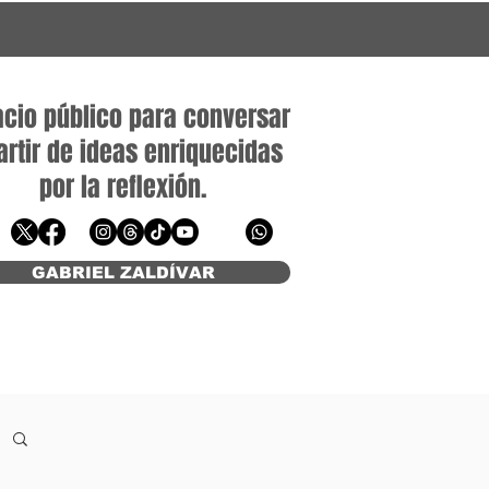
cio público para conversar
artir de ideas enriquecidas
por la reflexión.
rielzaldivar@gzcomunicacion.mx
GABRIEL ZALDÍVAR