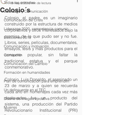
Todas las entradas
3 may 2022
2 min de lectura
Colosio´s
Liderazgo y Comunicación
Colosio, el padre, es un imaginario 
Comunicación de Crisis
construido por la estructura de medios 
Liderazgo 2020, competencia comunic
corporativos y otros interesados bajo la 
premisa de lo que pudo ser y no fue. 
Elecciones 2018
Libros, series, películas, documentales, 
Comunicación y motivación
ensayos, tesis y más productos para el 
consumo popular, sin faltar la 
Corrupción
tradicional estatua y el parque 
Comunicación del Cambio
conmemorativo.
Formación en humanidades
Colosio, Luis Donaldo, el asesinado un 
Plan de comunicación para emprendim
23 de marzo y a quien se recuerda 
Un delincuente en el TEC
cada año en homenajes cada vez más 
deslavados fue un producto del 
Diseño de imagen ejecutiva
sistema, una producción del Partido 
Mujeres
Revolucionario Institucional (PRI) 