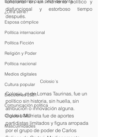
Entrenamiento para pitch de venta
funcional en un momento político y 
disfuncional y estorboso tiempo 
¿Otra serie?
después.
Esposa cómplice
Política internacional
Política Ficción
Religión y Poder
Política nacional
Medios digitales
Colosio´s
Cultura popular
Colosio, el de Lomas Taurinas, fue un 
Elecciones 2021
político sin historia, sin huella, sin 
Comunicación política
atribución o innovación alguna. 
Colosio Murrieta fue de aportes 
Orgullo LGBT
partidistas limitados y figura arropada 
Masculinidades
por el grupo de poder de Carlos 