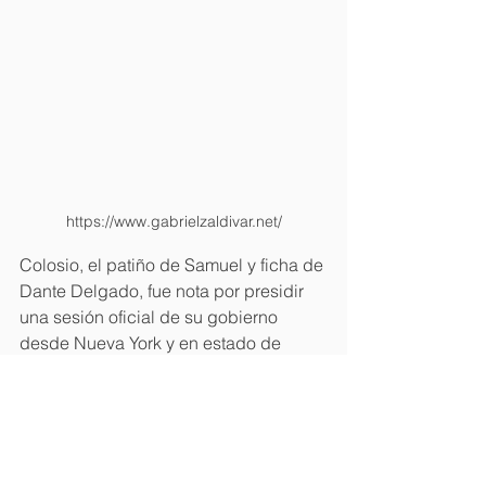
https://www.gabrielzaldivar.net/
Colosio, el patiño de Samuel y ficha de 
Dante Delgado, fue nota por presidir 
una sesión oficial de su gobierno 
desde Nueva York y en estado de 
ebriedad. La acción ocasionó la 
reprobación y el ridículo. Cumplió con 
el comportamiento esperado de un 
mirrey en la política.