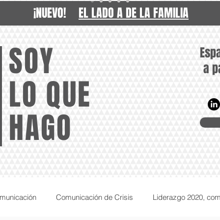
¡NUEVO!
EL LADO A DE LA FAMILIA
SOY
Espa
a p
LO QUE
HAGO
gab
omunicación
Comunicación de Crisis
Liderazgo 2020, co