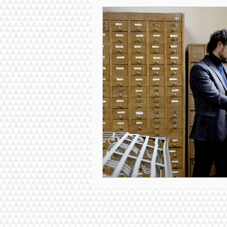
Elecciones 2018
Comunicaci
Formación en humanidades
Diseño de imagen ejecutiva
Política internacional
Política 
Cultura popular
Elecciones 