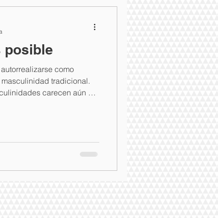
a
 posible
EC
y autorrealizarse como
 masculinidad tradicional.
ulinidades carecen aún de
Esposa cómplice
ores las llaman Híbridas.
tales
dades