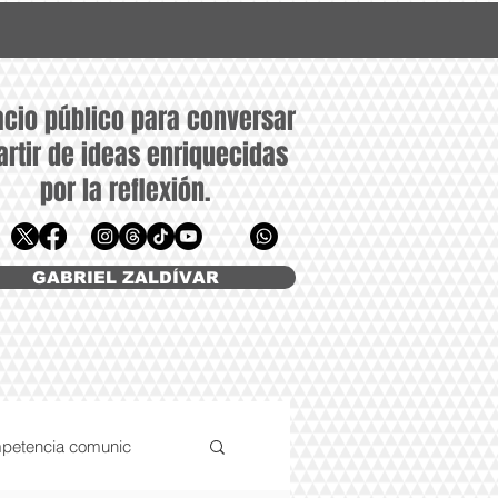
cio público para conversar
artir de ideas enriquecidas
por la reflexión.
rielzaldivar@gzcomunicacion.mx
GABRIEL ZALDÍVAR
mpetencia comunic