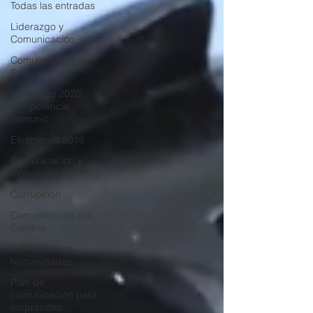
Todas las entradas
Liderazgo y
Comunicación
Comunicación de
Crisis
Liderazgo 2020,
competencia
comunic
Elecciones 2018
Comunicación y
motivación
Corrupción
Comunicación del
Cambio
Formación en
humanidades
Plan de
comunicación para
emprendim