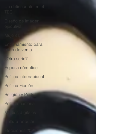
Un delincuente en el
TEC
Diseño de imagen
ejecutiva
Mujeres
Entrenamiento para
pitch de venta
¿Otra serie?
Esposa cómplice
Política internacional
Política Ficción
Religión y Poder
Política nacional
Medios digitales
Cultura popular
Elecciones 2021