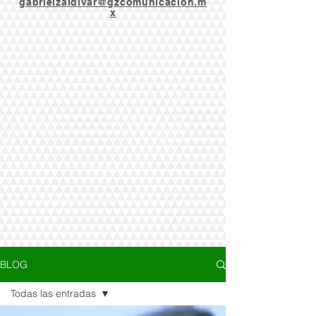
gabrielzaldivar@gzcomunicacion.m
x
BLOG
Todas las entradas