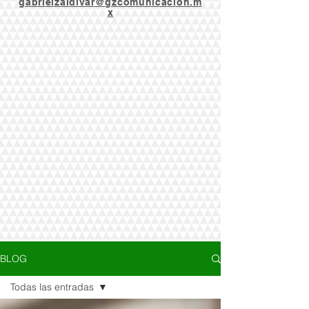
gabrielzaldivar@gzcomunicacion.m
x
BLOG
Todas las entradas