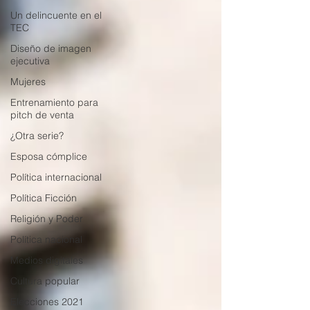
Un delincuente en el
TEC
Diseño de imagen
ejecutiva
Mujeres
Entrenamiento para
pitch de venta
¿Otra serie?
Esposa cómplice
Política internacional
Política Ficción
Religión y Poder
Política nacional
Medios digitales
Cultura popular
Elecciones 2021