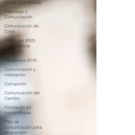
Todas las entradas
Liderazgo y
Comunicación
Comunicación de
Crisis
Liderazgo 2020,
competencia
comunic
Elecciones 2018
Comunicación y
motivación
Corrupción
Comunicación del
Cambio
Formación en
humanidades
Plan de
comunicación para
emprendim