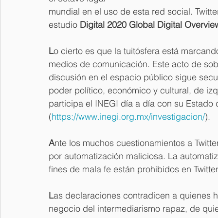
mundial en el uso de esta red social. Twitt
estudio 
Digital 2020 Global Digital Overvie
L
o cierto es que la tuitósfera está marcand
medios de comunicación. Este acto de sobr
discusión en el espacio público sigue sec
poder político, económico y cultural, de iz
participa el INEGI día a día con su Estado 
(
https://www.inegi.org.mx/investigacion/
).
A
nte los muchos cuestionamientos a Twitter
por automatización maliciosa. La automatiza
fines de mala fe están prohibidos en Twitter
L
as declaraciones contradicen a quienes h
negocio del intermediarismo rapaz, de quien