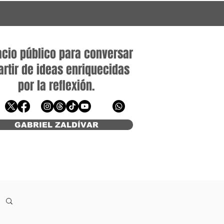
cio público para conversar
artir de ideas enriquecidas
por la reflexión.
rielzaldivar@gzcomunicacion.mx
GABRIEL ZALDÍVAR