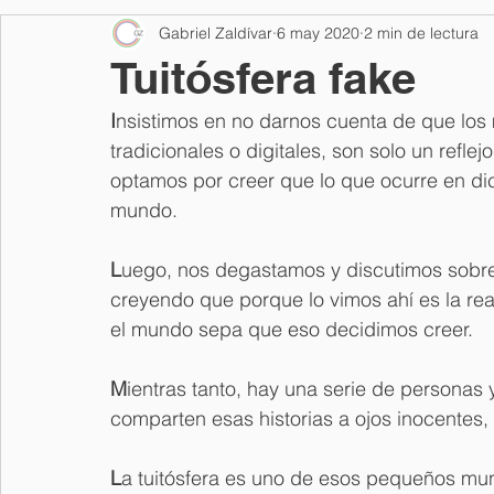
Gabriel Zaldívar
6 may 2020
2 min de lectura
Elecciones 2018
Comunicación y motivación
Corru
Tuitósfera fake
I
nsistimos en no darnos cuenta de que los
Formación en humanidades
Plan de comunicación para
tradicionales o digitales, son solo un refle
optamos por creer que lo que ocurre en di
mundo.
Diseño de imagen ejecutiva
Mujeres
Entrenamiento
L
uego, nos degastamos y discutimos sobre
creyendo que porque lo vimos ahí es la real
Política internacional
Política Ficción
Religión y Pod
el mundo sepa que eso decidimos creer.
M
ientras tanto, hay una serie de personas
Cultura popular
Elecciones 2021
Comunicación polí
comparten esas historias a ojos inocentes, 
L
a tuitósfera es uno de esos pequeños mund