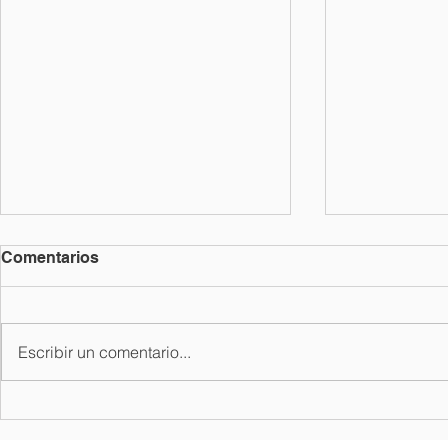
Comentarios
Escribir un comentario...
Latinus ¡lo sabíamos!
Exitoso aut
individuali