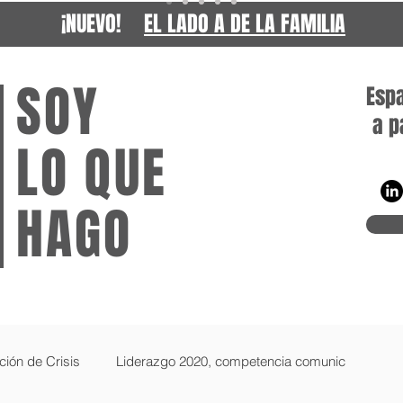
¡NUEVO!
EL LADO A DE LA FAMILIA
SOY
Espa
a p
LO QUE
HAGO
gab
ión de Crisis
Liderazgo 2020, competencia comunic