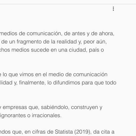
pción
Comunicación del Cambio
 medios de comunicación, de antes y de ahora, 
 emprendim
Un delincuente en el TEC
jo de un fragmento de la realidad y, peor aún, 
chos medios sucede en una ciudad, país o 
 para pitch de venta
¿Otra serie?
Esposa cómplice
 lo que vimos en el medio de comunicación 
idad y, finalmente, lo difundimos para que todo 
er
Política nacional
Medios digitales
 y empresas que, sabiéndolo, construyen y 
tica
Orgullo LGBT
Masculinidades
ignorantes o irracionales.
os que, en cifras de Statista (2019), da cita a 