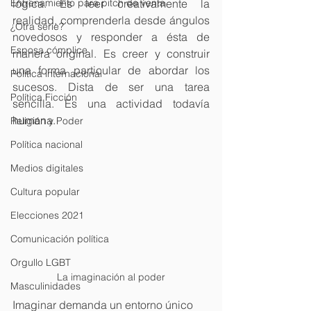
Entrenamiento para pitch de venta
lógica. Es leer creativamente la 
realidad, comprenderla desde ángulos 
¿Otra serie?
novedosos y responder a ésta de 
Esposa cómplice
manera original. Es creer y construir 
una forma particular de abordar los 
Política internacional
sucesos. Dista de ser una tarea 
Política Ficción
sencilla. Es una actividad todavía 
humana.
Religión y Poder
Política nacional
Medios digitales
Cultura popular
Elecciones 2021
Comunicación política
Orgullo LGBT
La imaginación al poder
Masculinidades
Imaginar demanda un entorno único 