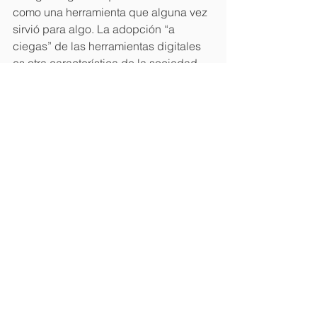
como una herramienta que alguna vez 
sirvió para algo. La adopción “a 
ciegas” de las herramientas digitales 
es otra característica de la sociedad 
mediocre que vivimos, carente de 
imaginación (Denault, A. Mediocracia, 
2019) (Ingenieros, J. El hombre 
mediocre, 2020).
Contrario al sobrevendido discurso de 
la disrupción e innovación, la sociedad 
y sus instituciones rechazan la 
imaginación dando cobijo a lo hecho 
por las tecnologías, a los 
comportamientos y las estrategias 
comunes, a las ideas comunes, a lo 
que no se sale de la norma o finge 
salirse para reproducir lo mismo. 