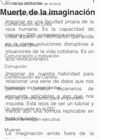
Todas las entradas
26 jul 2023
2 min de lectura
Muerte de la imaginación
Liderazgo y Comunicación
Imaginar es una facultad propia de la 
Comunicación de Crisis
raza humana. Es la capacidad de 
Liderazgo 2020, competencia comunic
crear, a partir de información que anida 
en la mente, soluciones disruptivas a 
Elecciones 2018
situaciones de la vida cotidiana. Es un 
Comunicación y motivación
acto revolucionario.
Corrupción
Imaginar es nuestra habilidad para 
Comunicación del Cambio
relacionar una serie de datos que nos 
Formación en humanidades
permitan construir escenarios de 
respuesta aplicables a eso que nos 
Plan de comunicación para emprendim
inquieta. Está lejos de ser un tutorial y 
Un delincuente en el TEC
menos aún una fórmula replicable en 
toda situación.
Diseño de imagen ejecutiva
Mujeres
La imaginación anida fuera de la 